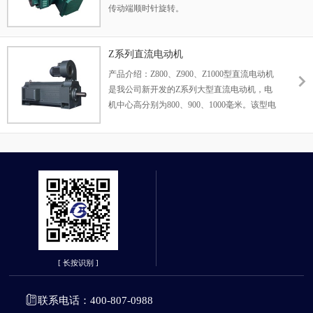
传动端顺时针旋转。
在下列条件下，本系列电机均可连续使用：
1、海拔不超过1000米；
Z系列直流电动机
2、周围空气温度不大于40度；
产品介绍：Z800、Z900、Z1000型直流电动机
是我公司新开发的Z系列大型直流电动机，电
机中心高分别为800、900、1000毫米。该型电
机是我公司吸收了国内、外大型直流电动机 先
进技术，而开发的更新换代产品。
[ 长按识别 ]
联系电话：400-807-0988